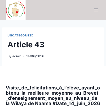
Skip
to
content
UNCATEGORIZED
Article 43
By
admin
14/06/2026
Visite_de_félicitations_à_l’élève_ayant_o
btenu_la_meilleure_moyenne_au_Brevet
_d’enseignement_moyen_au_niveau_de
la Wilaya de Naama #Date_14_juin_2026