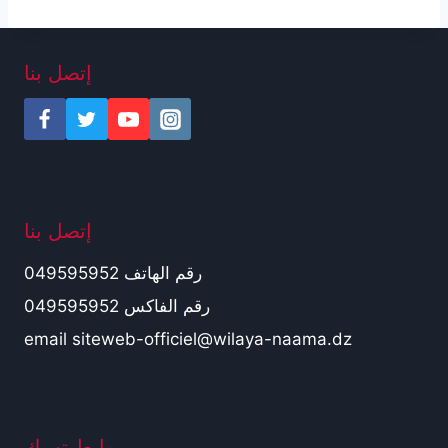
إتصل بنا
إتصل بنا
رقم الهاتف 049595952
رقم الفاكس 049595952
email siteweb-officiel@wilaya-naama.dz
روابط تهمك