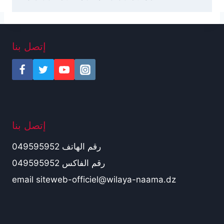
إتصل بنا
إتصل بنا
رقم الهاتف 049595952
رقم الفاكس 049595952
email siteweb-officiel@wilaya-naama.dz