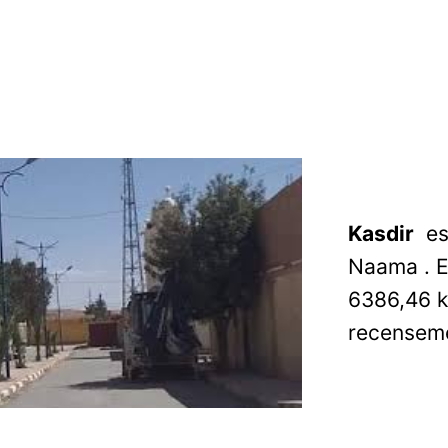
Kasdir
es
Naama . E
6386,46 
recenseme