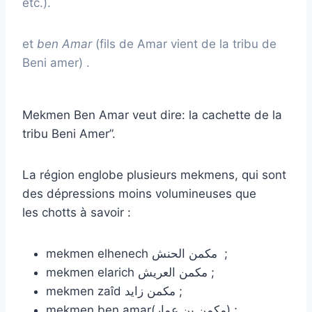
etc.).
et
ben Amar
(fils de Amar vient de la tribu de
Beni amer) .
Mekmen Ben Amar veut dire: la cachette de la
tribu Beni Amer”.
La région englobe plusieurs mekmens, qui sont
des dépressions moins volumineuses que
les chotts à savoir :
mekmen elhenech مكمن الحنش ;
mekmen elarich مكمن العريش ;
mekmen zaîd مكمن زايد ;
mekmen ben amar(مكمن بن عمار) ;