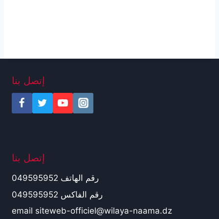
إتصل بنا
إتصل بنا
رقم الهاتف 049595952
رقم الفاكس 049595952
email siteweb-officiel@wilaya-naama.dz