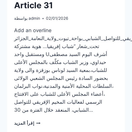
Article 31
02/01/2026
admin
بواسطة
Add an overline
قي_للتواصل_الشبابي_بواحة_تيوت_ولاية_النعامة_الجزائر
تحت_شعار “شباب إفريقيا… هوية مشتركة
ومستقبل واحد Uأشرف اليوم السيد مصطفى
حيداوي، وزير الشباب مكلّف بالمجلس الأعلى
للشباب،بمعية السيد لوناس بوزقزة والى ولاية
بحضور السادة رئيس المجلس الشعبي الولائى
،السلطات المحلية الأمنية والمدنية،نواب البرلمان
،أعضاء المجلس الأعلى للشباب على الافتتاح
الرسمي لفعاليات المخيم الإفريقي للتواصل
الشبابي، المنعقد خلال الفترة من 30…
ARTICLE
إقرأ المزيد
31