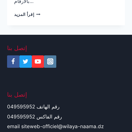
بالأرقام…
ARTICLE
إقرأ المزيد
30
إتصل بنا
إتصل بنا
رقم الهاتف 049595952
رقم الفاكس 049595952
email siteweb-officiel@wilaya-naama.dz