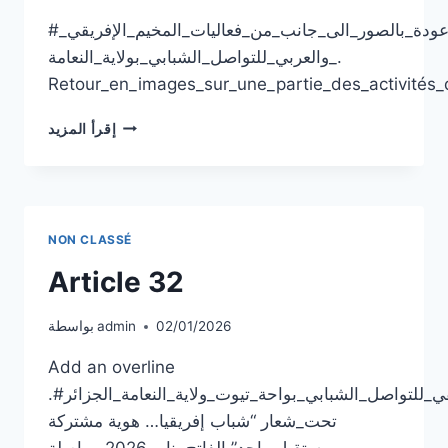
#عودة_بالصور_الى_جانب_من_فعاليات_المخيم_الإفريقي_
والعربي_للتواصل_الشبابي_بولاية_النعامة_.
Retour_en_images_sur_une_partie_des_activités
ARTICLE
إقرأ المزيد
34
NON CLASSÉ
Article 32
02/01/2026
admin
بواسطة
Add an overline
.الحدث_المخيم_الإفريقي_للتواصل_الشبابي_بواحة_تيوت_ولاية_النعامة_الجزائر#
تحت_شعار “شباب إفريقيا… هوية مشتركة