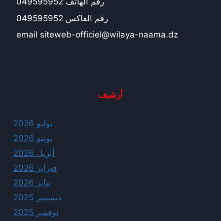
رقم الهاتف 049595952
رقم الفاكس 049595952
email siteweb-officiel@wilaya-naama.dz
أرشيف
يوليو 2026
يونيو 2026
أبريل 2026
فبراير 2026
يناير 2026
ديسمبر 2025
نوفمبر 2025