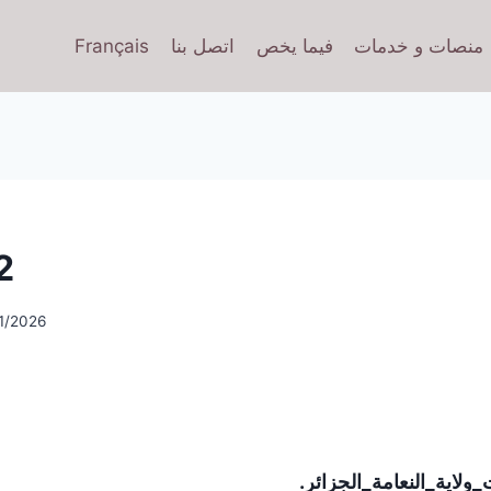
منصات و خدمات
فيما يخص
اتصل بنا
Français
2
1/2026
لاية_النعامة_الجزائر
.