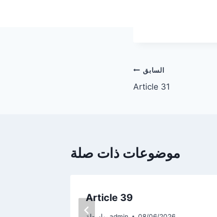
تصفّح
السابق
Article 31
المقالات
موضوعات ذات صلة
Article 39
08/06/2026
admin
بواسطة