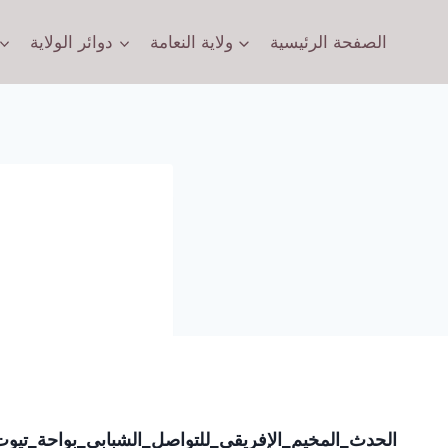
الصفحة الرئيسية
ولاية النعامة
دوائر الولاية
الحدث_المخيم_الإفريقي_للتواصل_الشبابي_بواحة_تيوت_و