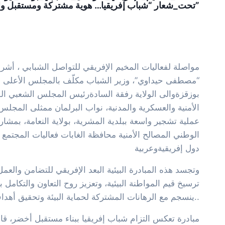
# تحت_شعار “شباب إفريقيا… هوية مشتركة ومستقبل واحد”
مواصلة لفعاليات المخيم الإفريقي للتواصل الشبابي ، أشرف
“مصطفى حيداوي”، وزير الشباب مكلّف بالمجلس الأعلى ل
بوزقزةوالى الولاية رفقة السادةرئيس المجلس الشعبي الو
الأمنية والعسكرية والمدنية، نواب البرلمان ممثلى المجلس 
عملية تشجير واسعة ببلدية المشرية، بولاية النعامة، بمشا
الوطني المصالح الأمنية محافظة الغابات فعاليات المجتمع
دول إفريقيةوعربية
وتجسد هذه المبادرة البيئية البعد الإفريقي للتضامن والع
ترسيخ قيم المواطنة البيئية، وتعزيز روح التعاون والتكامل ب
ينسجم مع الرهانات المشتركة لحماية البيئة وتحقيق أهداف التنمية المستدامة..
مبادرة تعكس التزام شباب إفريقيا ببناء مستقبل أخضر، قائم