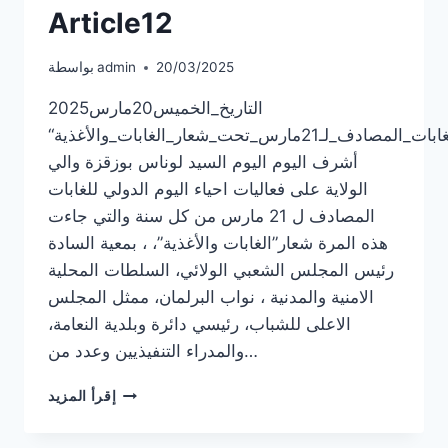
Article12
20/03/2025
admin
بواسطة
التاريخ_الخميس20مارس2025
الحدث_احياء_فعاليات_اليوم_الدولي_للغابات_المصادف_لـ21مارس_تحت_شعار_الغابات_والأغذية“
أشرف اليوم اليوم السيد لوناس بوزقزة والي
الولاية على فعاليات احياء اليوم الدولي للغابات
المصادف ل 21 مارس من كل سنة والتي جاءت
هذه المرة شعار”الغابات والأغذية”، ، بمعية السادة
رئيس المجلس الشعبي الولائي، السلطات المحلية
الامنية والمدنية ، نواب البرلمان، ممثل المجلس
الاعلى للشباب، رئيسي دائرة وبلدية النعامة،
والمدراء التنفيذيين وعدد من…
ARTICLE12
إقرأ المزيد