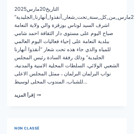
التاريخ20مارس2025
.الحدث_إحياء_اليوم_العالمي_للمياه_المصادف_لـ22مارس_من_كل_سنة_تحت_شعار_أنقذوا_أنهارنا_الجليدية“
اشرف السيد لوناس بوزقزة والي ولاية النعامة
صباح اليوم على مستوى دار الثقافة احمد شامي
ببلدية النعامة على إحياء فعاليات اليوم العالمي
للمياه والذي جاء هذه تحت شعار “أنقذوا أنهارنا
الجليدية” وذلك رفقة السادة رئيس المجلس
الشعبي الولائي، السلطات المحلية الامنية والمدنية،
نواب البرلمان البرلمان ، ممثل المجلس الاعلى
للشباب، المندوب المحلى لوسيط…
ARTICLE
إقرأ المزيد
13
NON CLASSÉ