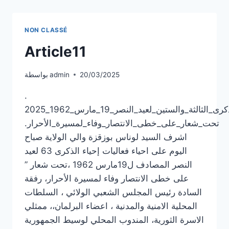
NON CLASSÉ
Article11
20/03/2025
admin
بواسطة
.
الحدث_فعاليات_إحياء_الذكرى_الثالثة_والستين_لعيد_النصر_19_مارس_1962_2025
تحت_شعار_على_خطى_الانتصار_وفاء_لمسيرة_الأحرار.
اشرف السيد لوناس بوزقزة والي الولاية صباح
اليوم على احياء فعاليات إحياء الذكرى 63 لعيد
النصر المصادف ل19مارس 1962 ،تحت شعار ”
على خطى الانتصار وفاء لمسيرة الأحرار، رفقة
السادة رئيس المجلس الشعبي الولائي ، السلطات
المحلية الامنية والمدنية ، اعضاء البرلمان،، ممثلي
الاسرة الثورية، المندوب المحلي لوسيط الجمهورية