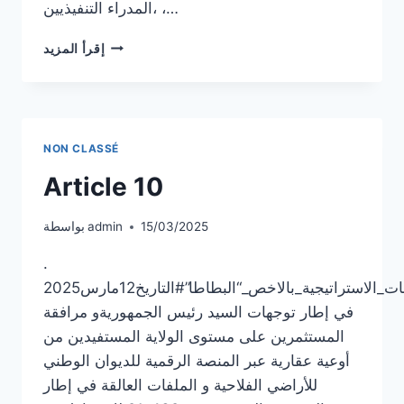
،المدراء التنفيذيين ،…
ARTICLE11
إقرأ المزيد
NON CLASSÉ
Article 10
15/03/2025
admin
بواسطة
.
حدث_اللقاء_مع_المستثمرين_لإمضاء_عقود_الالتزام_للانخراط_في_الزراعات_الاستراتيجية_بالاخص_“البطاطا”#التاريخ12مارس2025
في إطار توجهات السيد رئيس الجمهوريةو مرافقة
المستثمرين على مستوى الولاية المستفيدين من
أوعية عقارية عبر المنصة الرقمية للديوان الوطني
للأراضي الفلاحية و الملفات العالقة في إطار