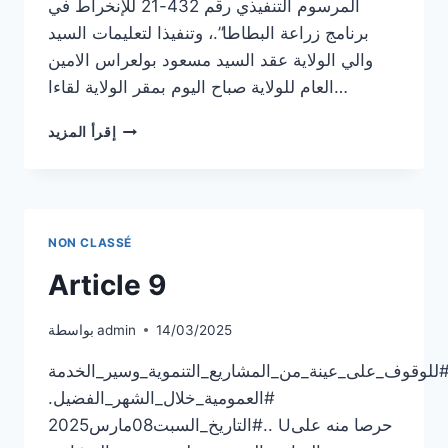
المرسوم التنفيذي رقم 432-21 للإنخراط في
برنامج زراعة البطاطا”.، وتنفيذا لتعليمات السيد
والي الولاية عقد السيد مسعود بولعراس الامين
العام للولاية صباح اليوم بمقر الولاية لقاءا…
ARTICLE
إقرأ المزيد
10
NON CLASSÉ
Article 9
14/03/2025
admin
بواسطة
.#للوقوف_على_عينة_من_المشاريع_التنموية_وسير_الخدمة
#العمومية_خلال_الشهر_الفضيل.
#التاريخ_السبت08مارس2025.. Uحرصا منه على