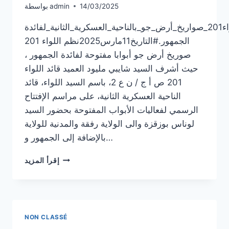
14/03/2025
admin
بواسطة
حدث_فعاليات_الأبواب_المفتوحة_على_مستوى_اللواء201_صواريخ_أرض_جو_بالناحية_العسكرية_الثانية_لفائدة
الجمهور.#التاريخ11مارس2025نظم اللواء 201
صوريخ أرض جو أبوابا مفتوحة لفائدة الجمهور ،
حيث أشرف السيد شايبي مليود العميد قائد اللواء
201 ص أ ج / ن ع 2، باسم السيد اللواء، قائد
الناحية العسكرية الثانية، على مراسم الإفتتاح
الرسمي لفعاليات الأبواب المفتوحة بحضور السيد
لوناس بوزقزة والى الولاية رفقة والمدنية للولاية
بالإضافة إلى الجمهور و…
ARTICLE
إقرأ المزيد
7
NON CLASSÉ