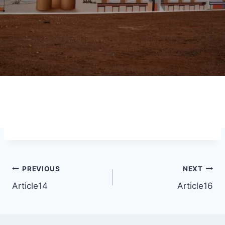
Post
PREVIOUS
NEXT
Article14
Article16
navigation