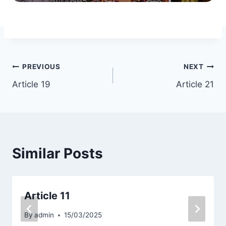
Post
PREVIOUS
NEXT
Article 19
Article 21
navigation
Similar Posts
Article 11
By
admin
15/03/2025