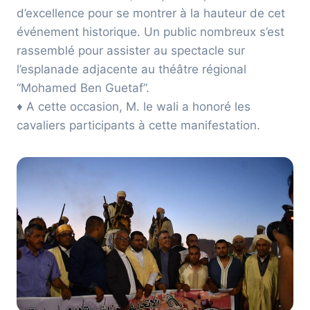
d’excellence pour se montrer à la hauteur de cet
événement historique. Un public nombreux s’est
rassemblé pour assister au spectacle sur
l’esplanade adjacente au théâtre régional
“Mohamed Ben Guetaf”.
♦ A cette occasion, M. le wali a honoré les
cavaliers participants à cette manifestation.