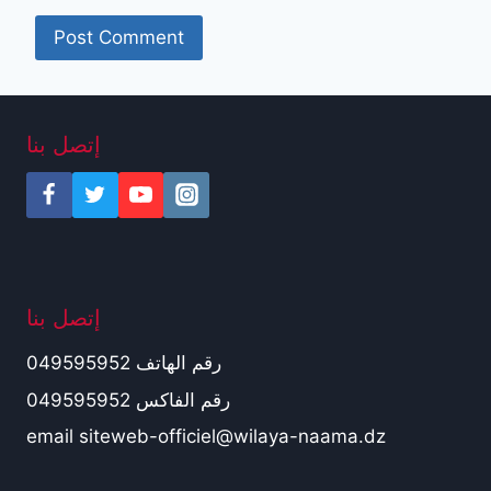
إتصل بنا
إتصل بنا
رقم الهاتف 049595952
رقم الفاكس 049595952
email siteweb-officiel@wilaya-naama.dz