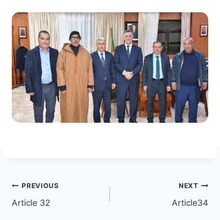
Post
PREVIOUS
NEXT
Article 32
Article34
navigation