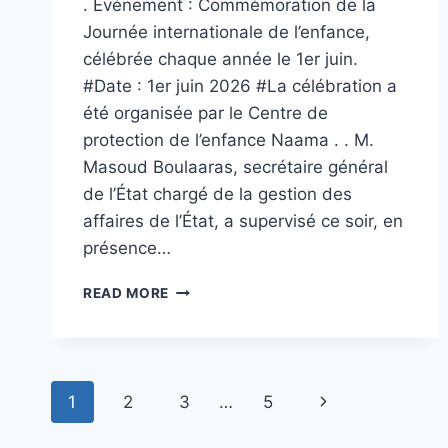
. Événement : Commémoration de la
Journée internationale de l’enfance,
célébrée chaque année le 1er juin.
#Date : 1er juin 2026 #La célébration a
été organisée par le Centre de
protection de l’enfance Naama . . M.
Masoud Boulaaras, secrétaire général
de l’État chargé de la gestion des
affaires de l’État, a supervisé ce soir, en
présence…
ARTICLE
READ MORE
36
Page
Next
1
2
3
…
5
navigation
Page