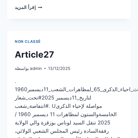
ARTICLE
إقرأ المزيد
28
NON CLASSÉ
Article27
13/12/2025
admin
بواسطة
.
الحدث_احياء_الذكرى_65_لمظاهرات_الشعب_11ديسمبر1960
لتاريخ_11ديسمبر 2025#تحت_شعار
#انتفاضة_شعب. Uمواصلة لإحياء الذكرى
الخامسةوالستون لمظاهرات 11 ديسمبر 1960 /
2025 تنقل السيد لوناس بوزقزة والي الولاية
رفقةالسادة رئيس المجلس الشعبي الولائي،