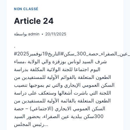
NON CLASSÉ
Article 24
20/11/2025
admin
بواسطة
.
#لحدث_اجتماع_اللجنة_المكلفة_بدراسة_الطعون_المتعلقة_بالسكن_##العمومي_الإيجاري_ببلدية_عين_الصفراء_حصة_300_سكن#التاريخ19نوفمبر2025
شرف السيد لوناس بوزقزة والي الولاية ،مساء
اليوم اجتماعا للجنة الولائية المكلفة بدراسة
الطعون المتعلقة بالقوائم الأولية للمستفيدين من
السكن العمومي الإيجاري والتي تم بموجبها تنصيب
اللجنة التي باشرت أشغالها وستعكف على دراسة
الطعون المتعلقة بالقائمة الأولية للمستفيدين من
السكن العمومي الايجاري (الاجتماعي) – حصة
300سكن ببلدية عين الصفراء، بحضور السيد
رئيس المجلس…