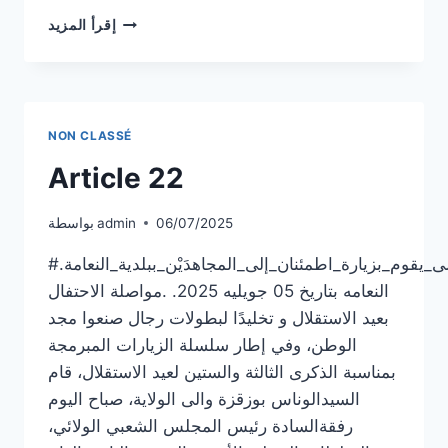
ARTICLE
إقرأ المزيد
24
NON CLASSÉ
Article 22
06/07/2025
admin
بواسطة
#الذكرى_63_لعيد_الاستقلال#السيد_الوالى_يقوم_بزيارة_اطمئنان_إلى_المجاهدَيْن_ببلدية_النعامة.
النعامه بتاريخ 05 جويليه 2025. .مواصلة الاحتفال
بعيد الاستقلال و تخليدًا لبطولات رجال صنعوا مجد
الوطن، وفي إطار سلسلة الزيارات المبرمجة
بمناسبة الذكرى الثالثة والستين لعيد الاستقلال، قام
السيدالوناس بوزقزة والى الولاية، صباح اليوم
رفقةالسادة رئيس المجلس الشعبي الولائي،