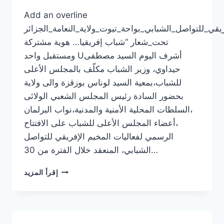
Add an overline
قي_للتواصل_الشبابي_بواحة_تيوت_ولاية_النعامة_الجزائر
تحت_شعار “شباب إفريقيا… هوية مشتركة
ومستقبل واحد Uأشرف اليوم السيد مصطفى
حيداوي، وزير الشباب مكلّف بالمجلس الأعلى
للشباب،بمعية السيد لوناس بوزقزة والى ولاية
بحضور السادة رئيس المجلس الشعبي الولائى
،السلطات المحلية الأمنية والمدنية،نواب البرلمان
،أعضاء المجلس الأعلى للشباب على الافتتاح
الرسمي لفعاليات المخيم الإفريقي للتواصل
الشبابي، المنعقد خلال الفترة من 30…
ARTICLE
إقرأ المزيد
31