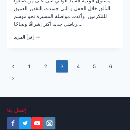
مستوى الولاية.السيد الوالي اثنى على من صنعوا
التألق خلال الحفل و التي جسدت التقدير العميق
للمُكرمين، وأكدت مواصلة المسيرة نحو موسم
رياضي جديد أكثر إشراقًا ونجاحًا….
ARTICLE
إقرأ المزيد
21
تنقل
الصفحة
1
2
3
4
5
6
الصفحة
السابقة
الصفحة
التالية
إتصل بنا