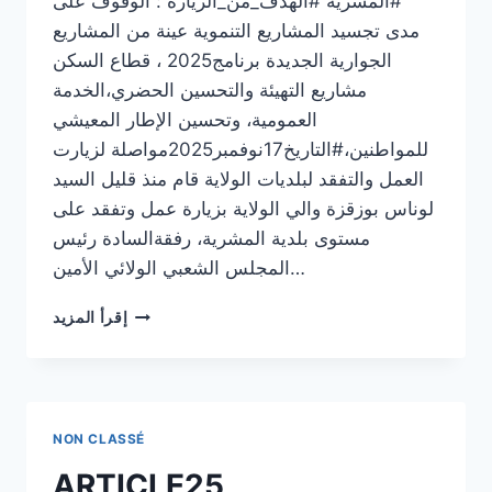
#المشرية #الهدف_من_الزيارة : الوقوف على
مدى تجسيد المشاريع التنموية عينة من المشاريع
الجوارية الجديدة برنامج2025 ، قطاع السكن
مشاريع التهيئة والتحسين الحضري،الخدمة
العمومية، وتحسين الإطار المعيشي
للمواطنين،#التاريخ17نوفمبر2025مواصلة لزيارت
العمل والتفقد لبلديات الولاية قام منذ قليل السيد
لوناس بوزقزة والي الولاية بزيارة عمل وتفقد على
مستوى بلدية المشرية، رفقةالسادة رئيس
المجلس الشعبي الولائي الأمين…
ARTICLE
إقرأ المزيد
26
NON CLASSÉ
ARTICLE25