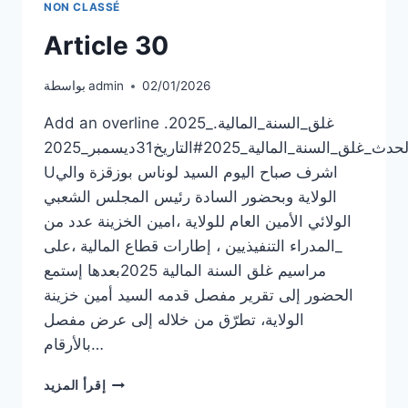
NON CLASSÉ
Article 30
02/01/2026
admin
بواسطة
Add an overline .2025_غلق_السنة_المالية.
لحدث_غلق_السنة_المالية_2025#التاريخ31ديسمبر_2025
Uاشرف صباح اليوم السيد لوناس بوزقزة والي
الولاية وبحضور السادة رئيس المجلس الشعبي
الولائي الأمين العام للولاية ،امين الخزينة عدد من
_المدراء التنفيذيين ، إطارات قطاع المالية ،على
مراسيم غلق السنة المالية 2025بعدها إستمع
الحضور إلى تقرير مفصل قدمه السيد أمين خزينة
الولاية، تطرّق من خلاله إلى عرض مفصل
بالأرقام…
ARTICLE
إقرأ المزيد
30