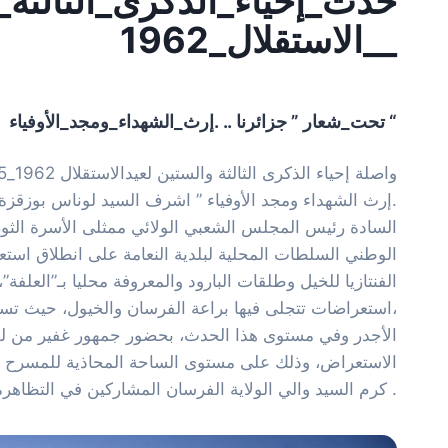
حدث_إحياء_الذكرى_الثالثة_
_الاستقلال_1962_
تحت_شعار ” جزائرنا .. .إرث_الشهداء_ومجد_الأوفياء “
.إرث الشهداء ومجد الأوفياء ” اشرف السيد لوناس بوزقزة و
السادة رئيس المجلس الشعبي الولائي ممثلى الأسرة الث
الوطني السلطات المحلية لبلدية النعامة على انطلاق است
الفنتازيا للخيل وطلقات البارود والمعروفة محليا بـ”العلفة”
،استعراضات تتجلى فيها براعة الفرسان والخيول، حيث تسع
الأجدر وفي مستوى هذا الحدث، بحضور جمهور غفير من ل
الاستعراض، وذلك على مستوى الساحة المحاذية للمسرح 
كرم السيد والي الولاية الفرسان المشاركين في التظاهرة .