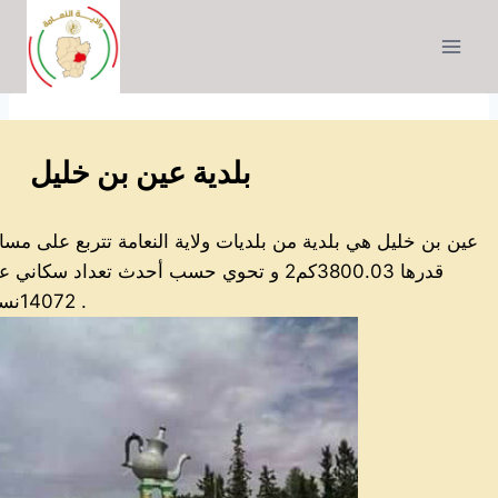
التجاوز
إلى
المحتوى
بلدية عين بن خليل
عين بن خليل هي بلدية من بلديات ولاية النعامة تتربع على مسا
قدرها 3800.03كم2 و تحوي حسب أحدث تعداد سكاني 
14072نسمة .